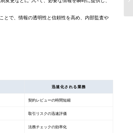
税制変更などについて、必要な情報を瞬時に提供し、
務
ることで、情報の透明性と信頼性を高め、内部監査や
迅速化される業務
契約レビューの時間短縮
取引リスクの迅速評価
法務チェックの効率化