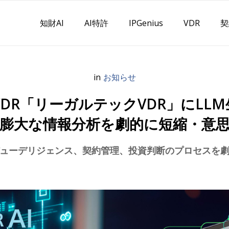
知財AI
AI特許
IPGenius
VDR
契
in
お知らせ
R「リーガルテックVDR」にLLM
膨大な情報分析を劇的に短縮・意
デューデリジェンス、契約管理、投資判断のプロセスを