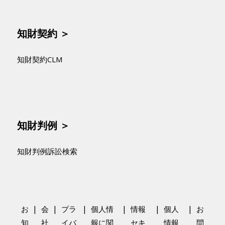
知財契約 ＞
知財契約CLM
知財判例 ＞
知財判例訴訟検索
|
|
|
|
|
|
お
会
プラ
個人情
情報
個人
お
知
社
イバ
報に関
セキ
情報
問