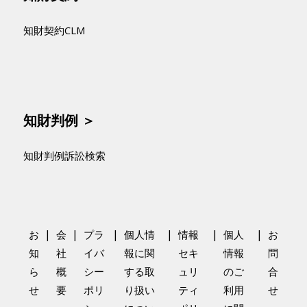
知財契約CLM
知財判例 ＞
知財判例訴訟検索
|
|
|
|
|
|
お
会
プラ
個人情
情報
個人
お
知
社
イバ
報に関
セキ
情報
問
ら
概
シー
する取
ュリ
のご
合
せ
要
ポリ
り扱い
ティ
利用
せ