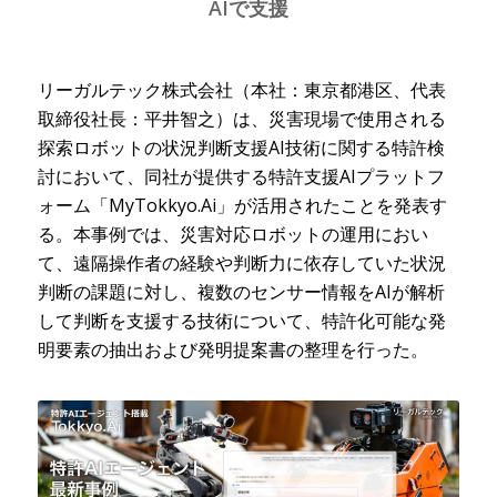
AIで支援
リーガルテック株式会社（本社：東京都港区、代表
取締役社長：平井智之）は、災害現場で使用される
探索ロボットの状況判断支援AI技術に関する特許検
討において、同社が提供する特許支援AIプラットフ
ォーム「MyTokkyo.Ai」が活用されたことを発表す
る。本事例では、災害対応ロボットの運用におい
て、遠隔操作者の経験や判断力に依存していた状況
判断の課題に対し、複数のセンサー情報をAIが解析
して判断を支援する技術について、特許化可能な発
明要素の抽出および発明提案書の整理を行った。