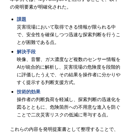
の発明要素が明確化された。
課題
災害現場において取得できる情報が限られる中
で、安全性を確保しつつ迅速な探索判断を行うこ
とが困難である点。
解決手段
映像、音響、ガス濃度など複数のセンサー情報を
AIが統合的に解析し、災害現場の危険度を段階的
に評価したうえで、その結果を操作者に分かりや
すく提示する判断支援方式。
技術的効果
操作者の判断負荷を軽減し、探索判断の迅速化を
図るとともに、危険箇所への不用意な進入を防ぐ
ことで二次災害リスクの低減に寄与する点。
これらの内容を発明提案書として整理することで、