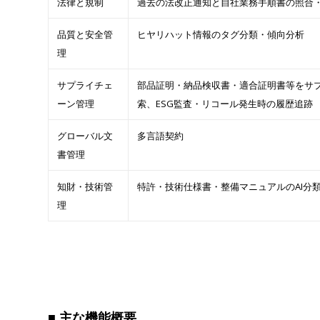
法律と規制
過去の法改正通知と自社業務手順書の照合
品質と安全管
ヒヤリハット情報のタグ分類・傾向分析
理
サプライチェ
部品証明・納品検収書・適合証明書等をサプ
ーン管理
索、ESG監査・リコール発生時の履歴追跡
グローバル文
多言語契約
書管理
知財・技術管
特許・技術仕様書・整備マニュアルのAI分
理
■ 主な機能概要