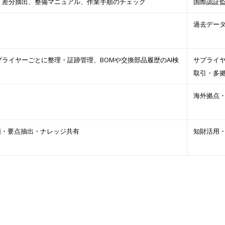
・差分抽出、整備マニュアル、作業手順のチェック
国際認証
過去データ
ライヤーごとに整理・証跡管理、BOMや交換部品履歴のAI検
サプライ
取引・多
海外拠点
類・要点抽出・ナレッジ共有
知財活用