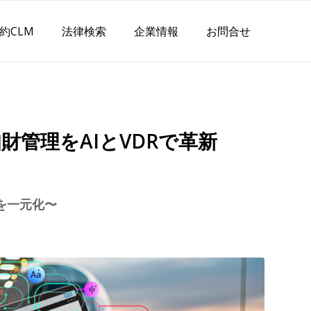
約CLM
法律検索
企業情報
お問合せ
管理をAIとVDRで革新
」
を一元化〜