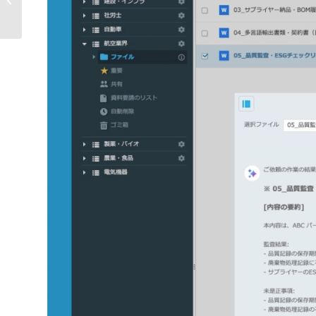
ーン管理をAIとVDRで革新...