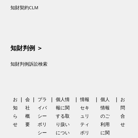
知財契約CLM
知財判例 ＞
知財判例訴訟検索
|
|
|
|
|
|
お
会
プラ
個人情
情報
個人
お
知
社
イバ
報に関
セキ
情報
問
ら
概
シー
する取
ュリ
のご
合
せ
要
ポリ
り扱い
ティ
利用
せ
シー
につい
ポリ
に関