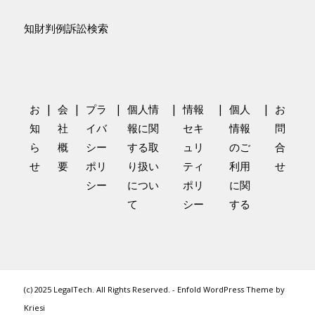
知財判例訴訟検索
|
|
|
|
|
|
お
会
プラ
個人情
情報
個人
お
知
社
イバ
報に関
セキ
情報
問
ら
概
シー
する取
ュリ
のご
合
せ
要
ポリ
り扱い
ティ
利用
せ
シー
につい
ポリ
に関
て
シー
する
(c) 2025 LegalTech. All Rights Reserved. -
Enfold WordPress Theme by
Kriesi