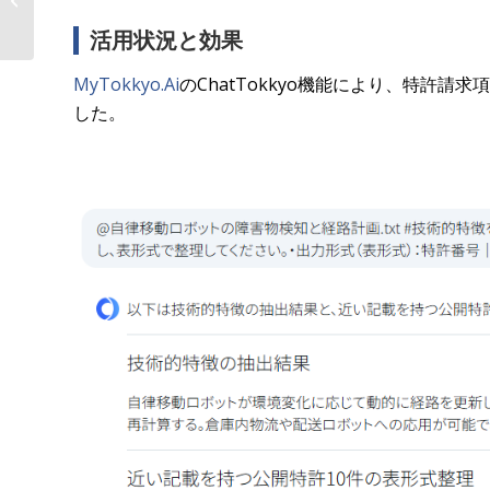
M&Aにリーガ�...
活用状況と効果
MyTokkyo.Ai
のChatTokkyo機能により、特許
した。