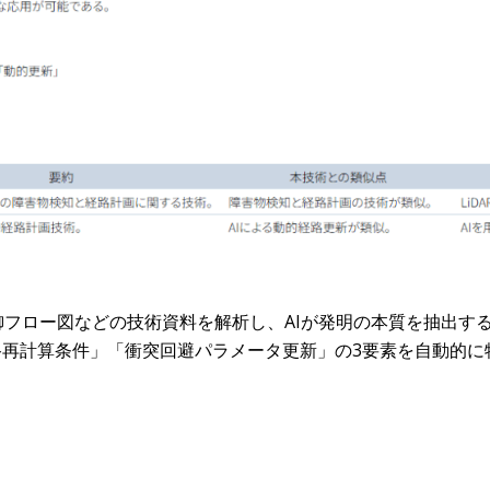
・制御フロー図などの技術資料を解析し、AIが発明の本質を抽出す
路再計算条件」「衝突回避パラメータ更新」の3要素を自動的