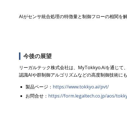
AIがセンサ統合処理の特徴量と制御フローの相関を
今後の展望
リーガルテック株式会社は、MyTokkyo.Aiを
認識AIや群制御アルゴリズムなどの高度制御技術に
製品ページ：
https://www.tokkyo.ai/pvt/
お問合せ：
https://form.legaltech.co.jp/aos/tokk