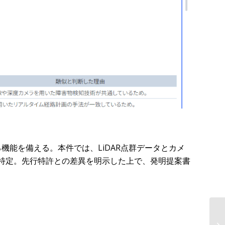
る機能を備える。本件では、LiDAR点群データとカメ
に特定。先行特許との差異を明示した上で、発明提案書
リ