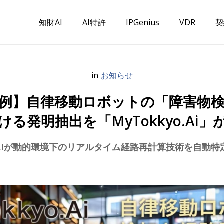
知財AI
AI特許
IPGenius
VDR
契
in
お知らせ
事例】自律移動ロボットの「障害物
ける発明抽出を「MyTokkyo.Ai」
AIが動的環境下のリアルタイム経路再計算技術を自動特