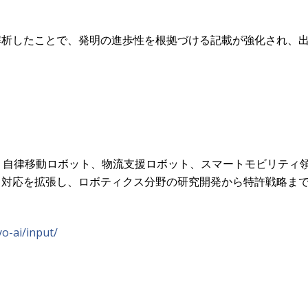
解析したことで、発明の進歩性を根拠づける記載が強化され、
通じて、自律移動ロボット、物流支援ロボット、スマートモビリテ
も対応を拡張し、ロボティクス分野の研究開発から特許戦略ま
yo-ai/input/