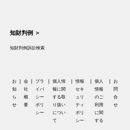
知財判例 ＞
知財判例訴訟検索
|
|
|
|
|
|
お
会
プラ
個人情
情報
個人
お
知
社
イバ
報に関
セキ
情報
問
ら
概
シー
する取
ュリ
のご
合
せ
要
ポリ
り扱い
ティ
利用
せ
シー
につい
ポリ
に関
て
シー
する